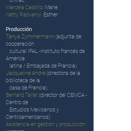
Marcela Castillo:
Marie.
Netty Radvanyi:
Esther.
Producción
Tanya Zymmermann
(adjunta de
cooperación
cultural IFAL -Instituto francés de
América
latina / Embajada de Francia).
Jacqueline André
(directora de la
biblioteca de la
casa de Francia).
Bernard Tallet
(director del CEMCA -
Centro de
Estudios Mexicanos y
Centroamericanos).
Asistencia en gestión y producción: