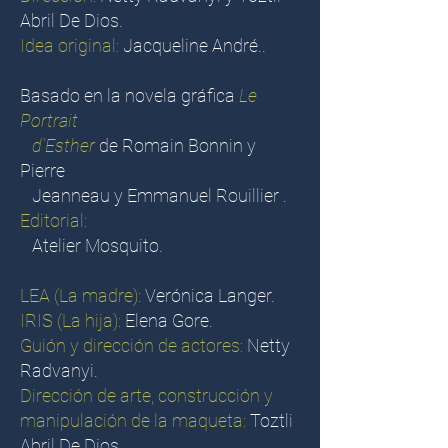
Abril De Dios.
Idea original:
Jacqueline André.
.
Basado en la novela gráfica
Le
Portrait
d’Esther
de Romain Bonnin y
Pierre
Jeanneau y Emmanuel Rouillier .
Editorial:
Atelier Mosquito.
LEA (La madre):
Verónica Langer
.
IRIS (La hija):
Elena Gore.
Guión y dirección de actores:
Netty
Radvanyi.
Dirección de arte, construcción y
manipulación de la maqueta:
Toztli
Abril De Dios.
.