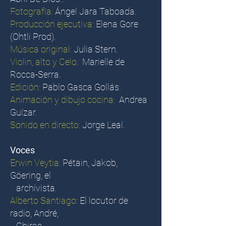
Fotografía:
Ángel Jara Taboada.
Producción ejecutiva:
Elena Gore
(Ohtli Prod).
Música original:
Julia Stern.
Violin, alto y Celo:
Marielle de
Rocca-Serra.
Edición:
Pablo Gasca Gollás.
Animación y dibujo cocina:
Andrea
Guízar.
Sonido en directo:
Jorge Leal.
Voces
Erwin Veytia:
Pétain, Jakob,
Göering, el
archivista.
Alberto Santiago:
El locutor de
radio, André,
Chirac.