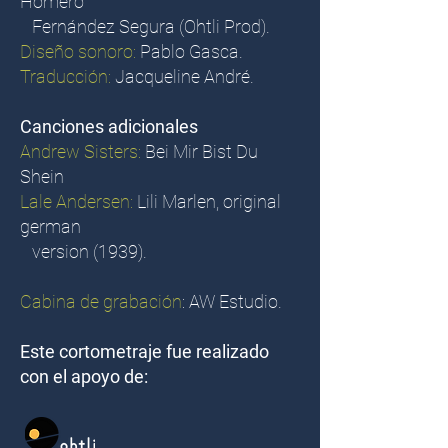
Homero
Fernández Segura (Ohtli Prod).
Diseño sonoro:
Pablo Gasca.
Traducción:
Jacqueline André.
Canciones adicionales
Andrew Sisters:
Bei Mir Bist Du
Shein
Lale Andersen:
Lili Marlen, original
german
version (1939).
Cabina de grabación
: AW Estudio.
Este cortometraje fue realizado
con el apoyo de: