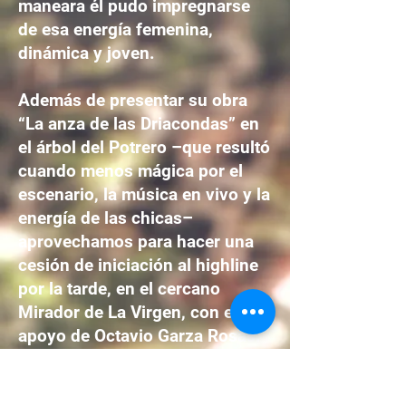
maneara él pudo impregnarse
de esa energía femenina,
dinámica y joven.
Además de presentar su obra
“La anza de las Driacondas” en
el árbol del Potrero –que resultó
cuando menos mágica por el
escenario, la música en vivo y la
energía de las chicas–
aprovechamos para hacer una
cesión de iniciación al highline
por la tarde, en el cercano
Mirador de La Virgen, con el
apoyo de Octavio Garza Rosas.
El highline es un deporte que se
practica sobre una línea tensada