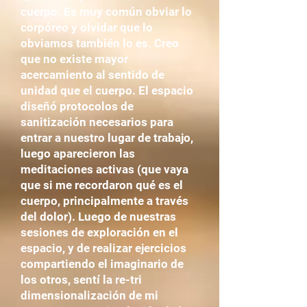
cuerpo. Es muy común obviar lo
corpóreo y olvidar que lo
obviamos también lo es. Creo
que no existe mayor
acercamiento al sentido de
unidad que el cuerpo. El espacio
diseñó protocolos de
sanitización necesarios para
entrar a nuestro lugar de trabajo,
luego aparecieron las
meditaciones activas (que vaya
que si me recordaron qué es el
cuerpo, principalmente a través
del dolor). Luego de nuestras
sesiones de exploración en el
espacio, y de realizar ejercicios
compartiendo el imaginario de
los otros, sentí la re-tri
dimensionalización de mi