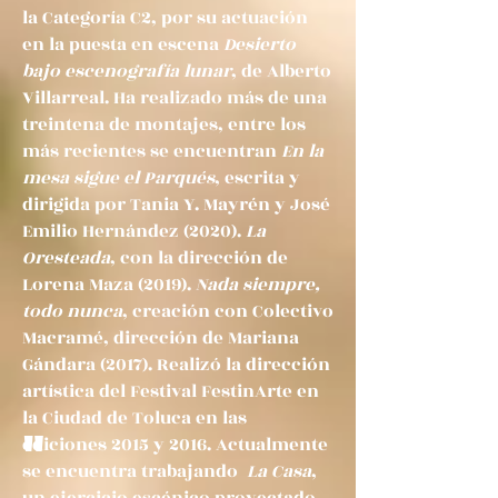
la Categoría C2, por su actuación
en la puesta en escena
Desierto
bajo escenografía lunar
, de Alberto
Villarreal. Ha realizado más de una
treintena de montajes, entre los
más recientes se encuentran
En la
mesa sigue el Parqués
, escrita y
dirigida por Tania Y. Mayrén y José
Emilio Hernández (2020).
La
Oresteada
, con la dirección de
Lorena Maza (2019).
Nada siempre,
todo nunca
, creación con Colectivo
Macramé, dirección de Mariana
Gándara (2017). Realizó la dirección
artística del Festival FestinArte en
la Ciudad de Toluca en las
"
ediciones 2015 y 2016. Actualmente
se encuentra trabajando
La Casa
,