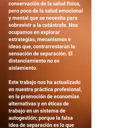
conservación de la salud física,
pero poco de la salud emocional
y mental que se necesita para
sobrevivir a la catástrofe. Nos
ocupamos en explorar
estrategias, mecanismos e
ideas que, contrarrestaran la
sensación de separación. El
distanciamiento no es
aislamiento.
Este trabajo nos ha actualizado
en nuestra práctica profesional,
en la promoción de economías
alternativas y en éticas de
trabajo en un sistema de
autogestión; porque la falsa
idea de separación es lo que