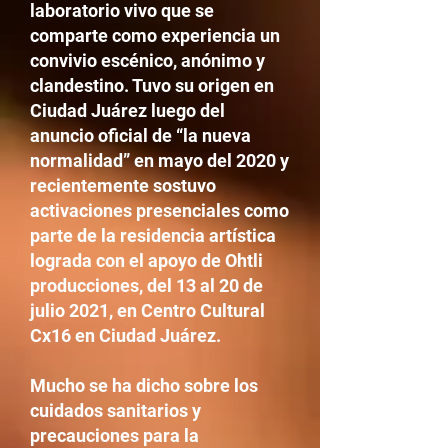
laboratorio vivo que se
comparte como experiencia un
convivio escénico, anónimo y
clandestino. Tuvo su origen en
Ciudad Juárez luego del
anuncio oficial de “la nueva
normalidad” en mayo del 2020 y
recientemente sostuvo
activaciones presenciales como
parte de la residencia artística
lograda con el apoyo de Ohtli
producciones, del 13 al 20 de
julio 2021, en Centro Cultural
Cx16 en Ciudad Juárez.
Mucho se ha dicho sobre los
cuidados sanitarios y
precauciones para la