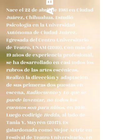
Nace el 22 de abril de 1981 en Ciudad
Juárez, Chihuahua. Estudió
Psicología en la Universidad
Autónoma de Ciudad Juárez.
Egresada del Centro Universitario
de Teatro, UNAM (2010). Con más de
19 años de experiencia profesional,
se ha desarrollado en casi todos los
rubros de las artes escénicas.
Realizó la dirección y adaptación
de sus primeras dos puestas en
escena,
Radiocuento
y
Lo que se
puede inventar, no todos los
cuentos son para niños
, en 2016.
Luego codirige
Hedda
, al lado de
Tania Y. Mayrén (2017). Es
galardonada como Mejor Actriz en
Festival de Teatro Universitario, en