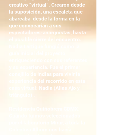
creativo “virtual”. Crearon desde
la suposición, una escaleta que
abarcaba, desde la forma en la
que convocarían a sus
espectadores-anarquistas, hasta
el posible cierre del encuentro.
Nadia Lartigue fungió como la
guía inicial del proyecto,
enriqueciendo con sus referentes
y su experiencia. Fue el primer
conejillo de indias para vivir la
experiencia del recorrido en esta
casa virtual: Nadia (Alias Ajo y
triángulo) .
Residencia Quiñobrera CDMX:
Cuando fuimos seleccionados
por el laboratorio Mirar, a toda la
Colectiva Allium nos hacía