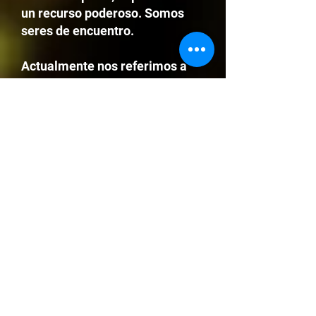
un recurso poderoso. Somos
seres de encuentro.
Actualmente nos referimos a
Allium Cepa como un encuentro
escénico, anónimo y
clandestino. Un juego que inicia
al escanear un QR con la
leyenda “Se Busca Allium Cepa”
y la imagen de una cebolla.
Cada capa de la cebolla
representa un espacio
específico del recorrido al cual
serán convidados los
participantes a este recorrido
en un espacio urbano, como una
casa.