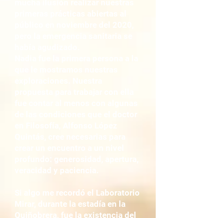
mucha ilusión realizar nuestras
primeras prácticas abiertas al
público en noviembre del 2020,
pero la emergencia sanitaria se
había agudizado.
Nadia fue la primera persona a la
que le mostramos nuestras
exploraciones. Nuestra
propuesta para trabajar con ella
fue contar al menos con algunas
de las condiciones que el doctor
en Filosofía, Alfonso López
Quintás, cree necesarias para
crear un encuentro a un nivel
profundo: generosidad, apertura,
veracidad y paciencia.
Si algo me recordó el Laboratorio
Mirar, durante la estadía en la
Quiñobrera, fue la existencia del